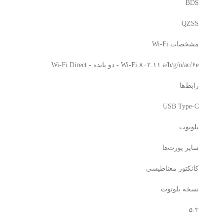
BDS
QZSS
مشخصات Wi-Fi
Wi-Fi ۸۰۲.۱۱ a/b/g/n/ac/۶e - دو بانده - Wi-Fi Direct
رابط‌ها
USB Type-C
بلوتوث
سایر پورت‌ها
کانکتور مغناطیسی
نسخه بلوتوث
۵.۳