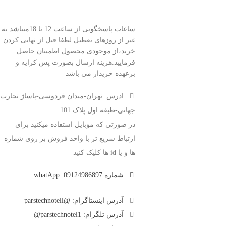
ساعات پاسخگویی از ساعت 12 تا 18میباشد به
غیر از روزهای تعطیل.لطفا قبل از نهایی کردن
خرید،از موجودی محصول اطمینان حاصل
فرمایید.هزینه ارسال بصورت پس کرایه و
برعهده خریدار می باشد
ادرس: تهران-میدان فردوسی-پاساژ تجارت
جهانی-طبقه اول پلاک 101
در صورتی که موبایل استفاده میکنید برای
ارتباط سریع تر با واحد فروش بر روی شماره
ها و یا id ها کلیک کنید
شماره whatApp:
09124986897
آدرس اینستاگرام: @parstechnotell
آدرس تلگرام: parstechnotel1@