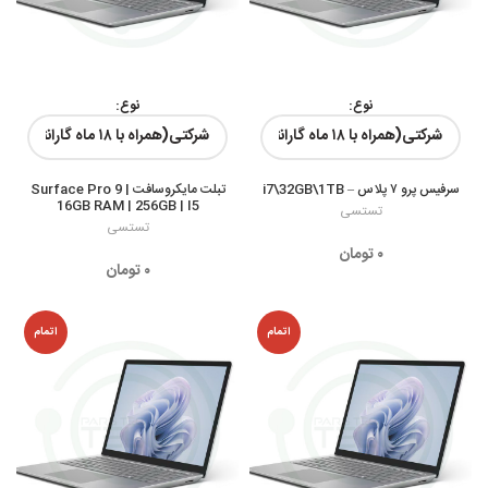
نوع:
نوع:
رنگ ها:
رنگ ها:
سرفیس پرو ۷ پلاس – i7\32GB\1TB
تبلت مایکروسافت Surface Pro 9 |
16GB RAM | 256GB | I5
تستسی
تستسی
۰
تومان
۰
تومان
اتمام
اتمام