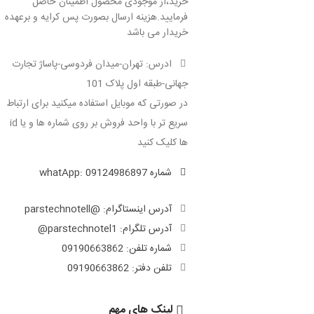
خرید،از موجودی محصول اطمینان حاصل
فرمایید.هزینه ارسال بصورت پس کرایه و برعهده
خریدار می باشد
ادرس: تهران-میدان فردوسی-پاساژ تجارت
جهانی-طبقه اول پلاک 101
در صورتی که موبایل استفاده میکنید برای ارتباط
سریع تر با واحد فروش بر روی شماره ها و یا id
ها کلیک کنید
شماره whatApp:
09124986897
آدرس اینستاگرام: @parstechnotell
آدرس تلگرام: parstechnotel1@
شماره تلفن: 09190663862
تلفن دفتر: 09190663862
لینک های مهم