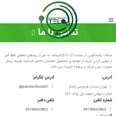
تماس با ما
ساعات پاسخگویی از ساعت 12 تا 18میباشد به غیر از روزهای تعطیل.لطفا قبل
از نهایی کردن خرید،از موجودی محصول اطمینان حاصل فرمایید.هزینه ارسال
بصورت پس کرایه و برعهده خریدار می باشد
آدرس:
آدرس تلگرام:
تهران-میدان فردوسی-پاساژ
parstechnotel1@
تجارت جهانی-طبقه اول پلاک 101
شماره تلفن:
تلفن دفتر:
09190663862
09190663862
کد پستی: